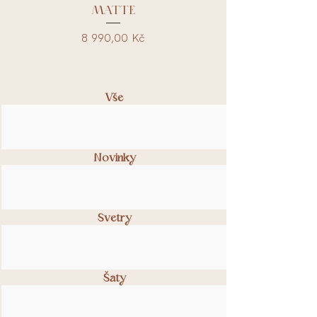
MATTE
Cena
8 990,00 Kč
Vše
Novinky
Svetry
Šaty