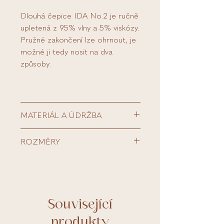
Dlouhá čepice IDA No.2 je ručně
upletená z 95% vlny a 5% viskózy.
Pružné zakončení lze ohrnout, je
možné ji tedy nosit na dva
způsoby.
MATERIÁL A ÚDRŽBA
95 % Vlna, 5 % Viskóza
ROZMĚRY
Detailní informace ohledně
materiálu a údržbě naleznete
ZDE
na našich stránkách.
S/M - obvod hlavy 54 - 56 cm
M/L - obvod hlavy 57 - 59 cm
Délka čepice / 25 - 26 cm
Související
produkty