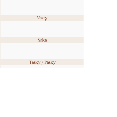
Vesty
Saka
Tašky / Pásky
Svatby
Vouchery