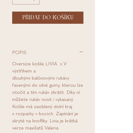
PŘIDAT DO KOŠÍKU
POPIS
Oversize košile LIVIA s V
výstřihem a
dlouhými balónovými rukávy
řasenými do silné gumy, kterou lze
otočit a tím rukáv zkrátit. Díky ní
můžete rukáv nosit i vykasaný.
Košile má zaoblený dolní kraj
s rozparky v bocích. Zapínání je
skryté na knoflíky. Livia je krátká
verze maxišatů Valeria.