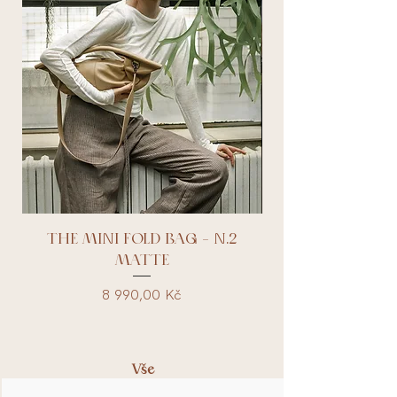
THE MINI FOLD BAG - N.2
MATTE
Cena
8 990,00 Kč
Vše