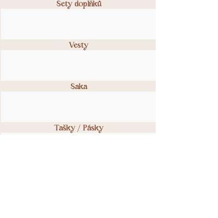
Sety doplňků
Vesty
Saka
Tašky / Pásky
Svatby
Vouchery