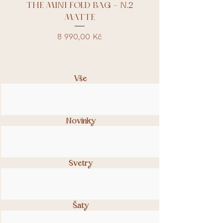
THE MINI FOLD BAG - N.2
MATTE
Cena
8 990,00 Kč
Vše
Novinky
Svetry
Šaty