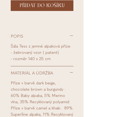
PŘIDAT DO KOŠÍKU
POPIS
Šála Tess z jemné alpaková příze.
- žebrovaný vzor ( patent)
- rozměr 140 x 25 cm
MATERIÁL A ÚDRŽBA
Příze v barvě dark beige,
chocolate brown a burgundy :
60% Baby alpaka, 5% Merino
vlna, 35% Recyklovaný polyamid
Příze v barvě camel a khaki : 89%
Superfine alpaka, 11% Recyklovaný