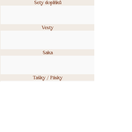
Sety doplňků
Vesty
Saka
Tašky / Pásky
Svatby
Vouchery