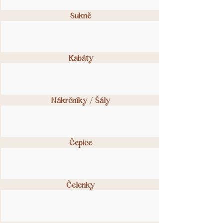
velikost S/M.
Sukně
Kabáty
Nákrčníky / Šály
Čepice
Čelenky