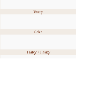
Vesty
Saka
Tašky / Pásky
Svatby
Vouchery