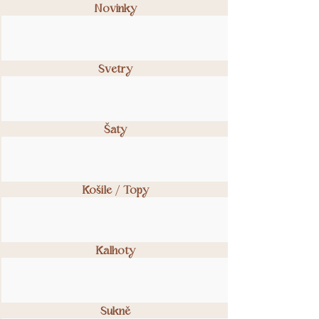
Novinky
Modelka Kamila ( zrzavý
kardigan ) je vysoká 178 cm a nosí
velikost S, oblečenou má naší
Svetry
velikost S/M.
Modelka Julie ( smetanový
kardigan ) je vysoká 173 cm a nosí
velikost S, oblečenou má naší
Šaty
velikost S/M.
Košile / Topy
Kalhoty
Sukně