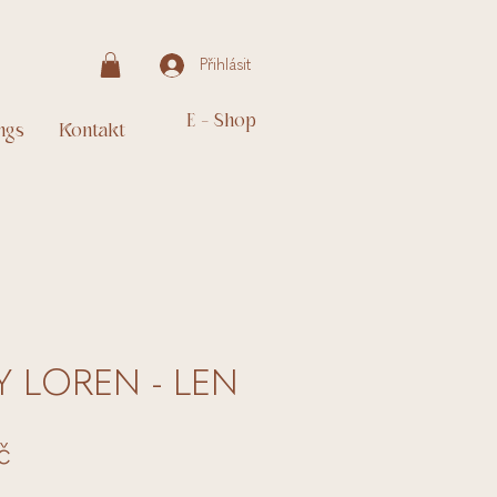
Přihlásit
E - Shop
ngs
Kontakt
 LOREN - LEN
Cena
č