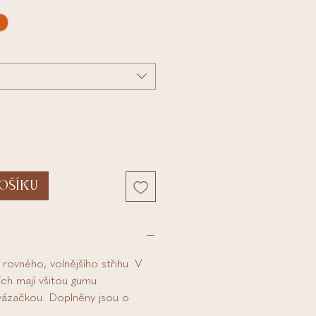
OŠÍKU
rovného, volnějšího střihu. V
ích mají všitou gumu
vázačkou. Doplněny jsou o