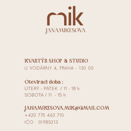
KVARTÝR SHOP & STUDIO
U VODÁRNY 4, PRAHA - 130 00
Otevírací doba :
ÚTERÝ - PÁTEK / 11 - 18 h
SOBOTA / 11 - 15 h
JANAMIKESOVA.MIK@GMAIL.COM
+420 775 463 710
IČO : 01985213