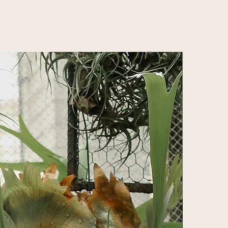
cm
49 cm
53 cm
 66
66- 72
72 - 79
cm
cm
 89
90 - 96
96 - 102
cm
cm