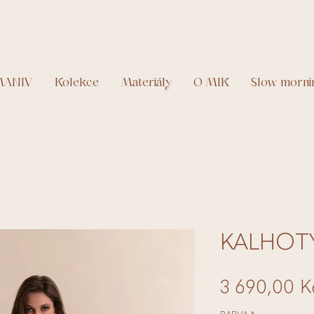
MANIV
Kolekce
Materiály
O MIK
Slow morni
KALHOTY
3 690,00 K