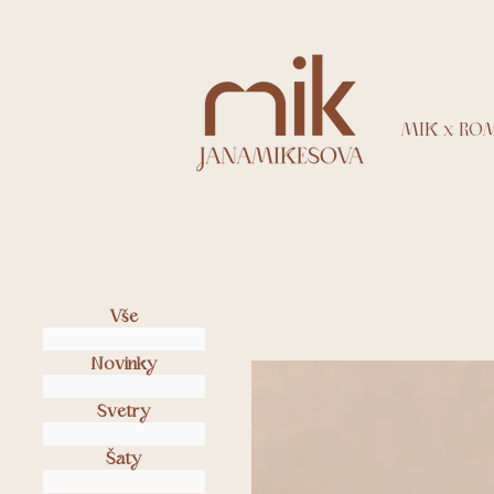
MIK x RO
Vše
Novinky
Svetry
Šaty