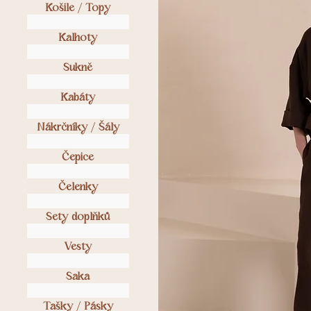
Košile / Topy
Kalhoty
Sukně
Kabáty
Nákrčníky / Šály
Čepice
Čelenky
Sety doplňků
Vesty
Saka
Tašky / Pásky