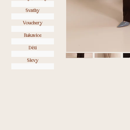
Svatby
Vouchery
Rukavice
Děti
Slevy