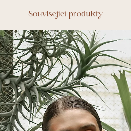
rozpětí
gumy)
Související produkty
Šíře v
46 
bocích
Pro
60 -
obvod
cm
pasu
Pro
84 -
obvod
cm
boků