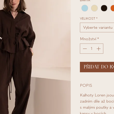
BARVA
*
VELIKOST
*
Vyberte variantu
Množství
*
PŘIDAT DO K
POPIS
Kalhoty Loren jsou 
zadním díle až boc
s malými poutky a 
kapsy v bocích.