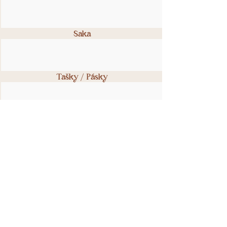
Saka
Tašky / Pásky
Svatby
Vouchery
Rukavice