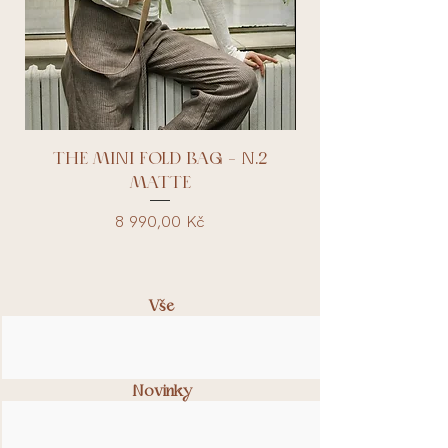
THE MINI FOLD BAG - N.2
MATTE
Cena
8 990,00 Kč
Vše
Novinky