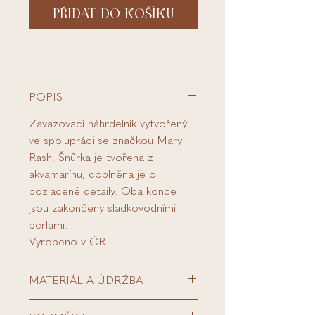
PŘIDAT DO KOŠÍKU
POPIS
Zavazovací náhrdelník vytvořený
ve spolupráci se značkou Mary
Rash. Šnůrka je tvořena z
akvamarínu, doplněna je o
pozlacené detaily. Oba konce
jsou zakončeny sladkovodními
perlami.
Vyrobeno v ČR.
MATERIÁL A ÚDRŽBA
sladkovodní perla