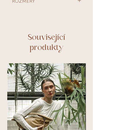
ROZMĚRY
komponenty pozlacená
chirurgická ocel
Délka 120 cm
akvamarín
Související
produkty