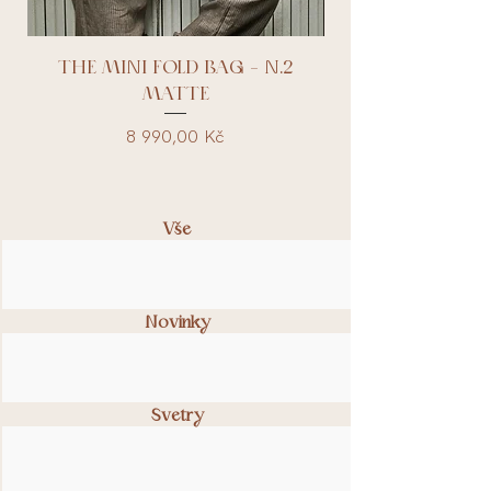
THE MINI FOLD BAG - N.2
MATTE
Cena
8 990,00 Kč
Vše
Novinky
Svetry