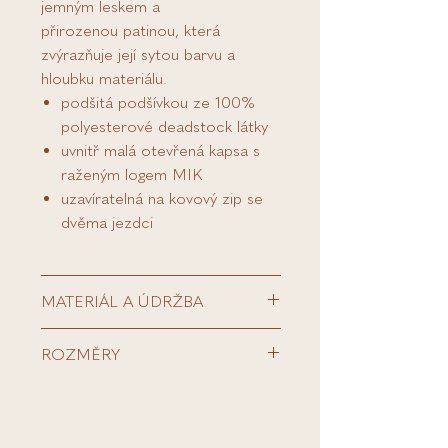
jemným leskem a
přirozenou patinou, která
zvýrazňuje její sytou barvu a
hloubku materiálu.
podšitá podšívkou ze 100%
polyesterové deadstock látky
uvnitř malá otevřená kapsa s
raženým logem MIK
uzavíratelná na kovový zip se
dvěma jezdci
MATERIÁL A ÚDRŽBA
Ručně šitá v Praze ze
100%
ROZMĚRY
italské laminované hovězí kůže
s
jemným leskem a
Šířka kabelky : 45 cm
přirozenou patinou, která
Nejširší část kabelky ( od začátku
zvýrazňuje její sytou barvu a
po konec madla) : 63 cm